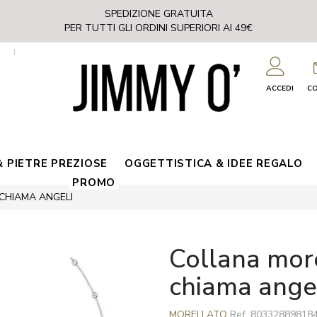
SPEDIZIONE GRATUITA
PER TUTTI GLI ORDINI SUPERIORI AI 49€
ACCEDI
C
& PIETRE PREZIOSE
OGGETTISTICA & IDEE REGALO
PROMO
CHIAMA ANGELI
collana morellato talismani
chiama ange
MORELLATO
Ref.
80332889818