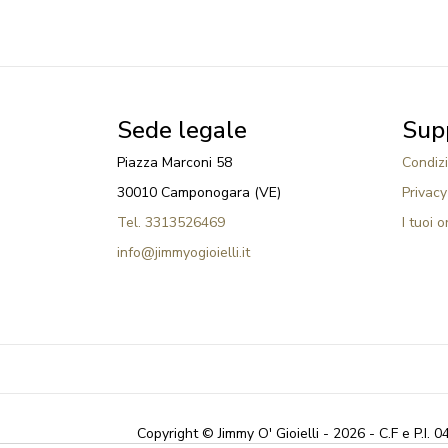
Sede legale
Sup
Piazza Marconi 58
Condizi
30010 Camponogara (VE)
Privacy
Tel. 3313526469
I tuoi o
info@jimmyogioielli.it
Copyright © Jimmy O' Gioielli - 2026 - C.F e P.I.