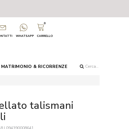
0
ONTATTI
WHATSAPP
CARRELLO
MATRIMONIO & RICORRENZE
li
48
|
094390008641