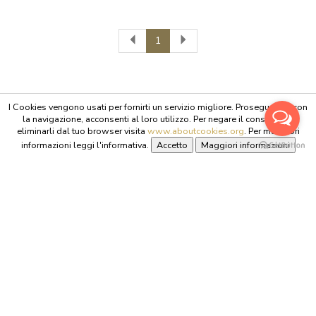
1
PERLE
I Cookies vengono usati per fornirti un servizio migliore. Proseguendo con
la navigazione, acconsenti al loro utilizzo. Per negare il consenso o
eliminarli dal tuo browser visita
www.aboutcookies.org
. Per maggiori
informazioni leggi l'informativa.
Sede legale
Piazza Marconi 58
30010 Camponogara (VE)
Tel. 3313526469
info@jimmyogioielli.it
Supporto
Condizioni