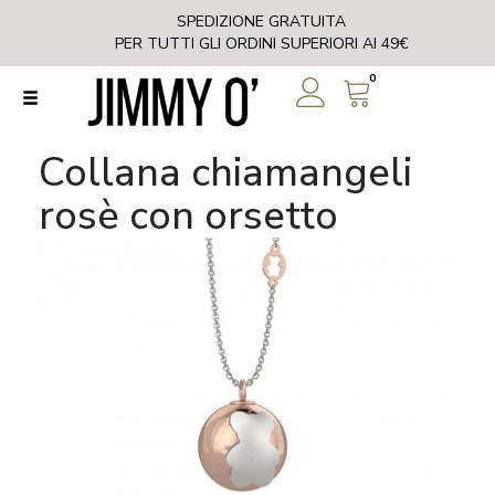
SPEDIZIONE GRATUITA
PER TUTTI GLI ORDINI SUPERIORI AI 49€
Homepage
COLLANA CHIAMANGELI ROSÈ CON ORSETTO
0
collana chiamangeli
rosè con orsetto